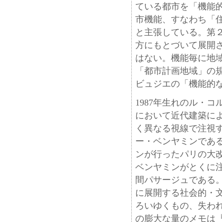
ている都市を「機能
市機能、すなわち「
と主張している。第
方にもとづいて展開
はない。機能毎に地
「都市計画地域」の
ビュジエの「機能的
1987年生れのル・
において近代建築に
く異なる視線で注視す
ー・ベンヤミンである
ンが行ったパリの大
ベンヤミンがとくに注
間パサージュである
に展開する社会的・
ろいゆくもの、失わ
の膨大な量のメモは