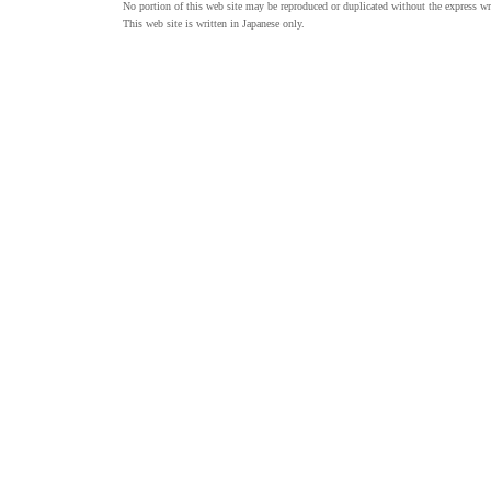
No portion of this web site may be reproduced or duplicated without the express wr
This web site is written in Japanese only.