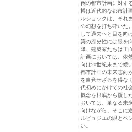
倒の都市計画に対する
博は近代的な都市計画
ルショックは、それ
の幻想を打ち砕いた。
して過去ヘと目を向
築の歴史性には眼を
降、建築家たちは正
計画においては、依
向は20世紀末まで続
都市計画の未来志向
を自覚せざるを得なくな
代初めにかけての社
概念を根底から覆した
おいては、単なる未
向けながら、そこに
ルビュジエの眼とベ
い。