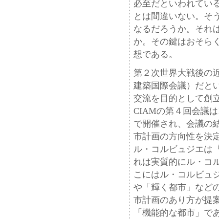
必至だといわれてい
とは間違いない。そ
なるだろうか。それ
か。その鍵はおそら
想である。
第２次世界大戦後の近
建築国際会議）だとい
交流を目的として創
CIAMの第４回会議
で開催され、会議の
市計画の方向性を決
ル・コルビュジエは
れは実質的にル・コ
こにはル・コルビュジ
や「輝く都市」など
市計画のあり方が提
「機能的な都市」で