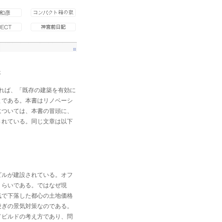
評
によれば、「既存の建築を有効に
とである。本書はリノベーシ
については、本書の冒頭に、
されている。同じ文章は以下
ビルが建設されている。オフ
くらいである。ではなぜ現
気で下落した都心の土地価格
凌ぎの景気対策なのである。
ドビルドの考え方であり、問