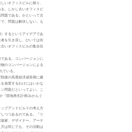
新しいオフィスビルに移り、
める。しかし古いオフィスビ
活問題である。かといって古
けで、問題は解決しない。も
用）するというアイデアであ
住者を引き戻し、ひいては街
は古いオフィスビルの集合住
種である。コンバージョンに
建物のコンバージョンによる
されている。
ば戦後の高度経済成長期に建
れを放置するわけにはいかな
ョン問題だといってよい。こ
）や『団地再生計画/みかんぐ
。
ラップアンドビルドの考え方
行しつつあるのである。『リ
建築家、デザイナー、アーテ
え方は同じでも、その活動は