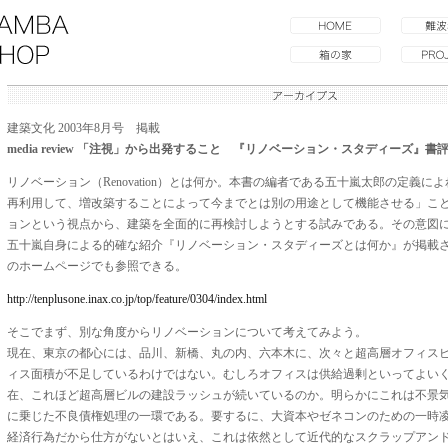
建築文化 2003年8月号 掲載
media review 「注視」から出発すること 『リノベーション・スタディーズ』書
リノベーション（Renovation）とは何か。本書の編者である五十嵐太郎の定義
再利用して、増改築することによって今までとは別の用途として機能させる」こ
ョンという視点から、建築を全面的に再検討しようとする試みである。その意図
五十嵐自身による的確な紹介『リノベーション・スタディーズとは何か』が掲載
のホームページでも参照できる。
http://tenplusone.inax.co.jp/top/feature/0304/index.html
そこでまず、別な角度からリノベーションについて考えてみよう。
現在、東京の都心には、品川、新橋、丸の内、六本木に、次々と超高層オフィス
ィス面積が不足しているわけではない。むしろオフィスは供給過剰といってよい
在、これほど超高層ビルの建設ラッシュが続いているのか。明らかにこれは不景
に乗じた不良債権処理の一環である。要するに、大資本やゼネコンのための一時
経済行為だから仕方がないとはいえ、これは依然として近代的なスクラップアン