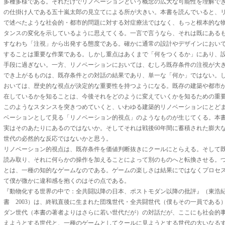
多種多様である。それだけでリノベーションという概念の広大な可能性を理解で
の仕掛け人である五十嵐太郎の見立てによる所が大きい。本書を読んでいると、
で述べたような社会的・都市的問題に対する対症療法ではなく、もっと根本的な
タンスの変化を示しているように思えてくる。一言で言うなら、それは既にある
すなわち「注視」から出発する態度である。確かに通常の設計やデザインにおい
することは重要な作業である。しかし重点はあくまで「何をつくるか」にあり、
手段に過ぎない。一方、リノベーションにおいては、むしろ既存条件の注視が大
でき上がるものは、既存条件との対話の結果であり、単一な「何か」ではない。
おいては、歴史的な視点が決定的な重要性を持つようになる。既存の建築や都市
在しているかを知ることは、今後それをどのように変えていくかを知るための重
このようなスタンスを突きつめていくと、いわゆる建築的リノベーションにとど
ベーションとして見る「リノベーション的視点」のようなものが生じてくる。本
実はそのあたりにあるのではないか。そしてそれは戦後60年間に蓄積された膨大
世代の必然的な反応ではないかと思う。
リノベーション的視点は、既存条件を価値判断抜きにクールにとらえる。そして
読み取り、それに何らかの操作を加えることによって別のものへと転換させる。
とは、一種の知的なゲームなのである。ゲームの楽しさは結果にではなくプロセ
て僕が微かに違和感を抱くのはその点である。
『動物化する世界の中で：全共闘以降の日本、ポストモダン以降の批評』（東浩
書 2003）は、終戦直後に生まれた団塊世代・全共闘世代（僕もその一員である）
ダン世代（本書の著者よりはさらに若い世代だが）の対話だが、ここにも社会的
えようとする世代と、一種のゲームとしてクールに見ようとする世代の大いなる