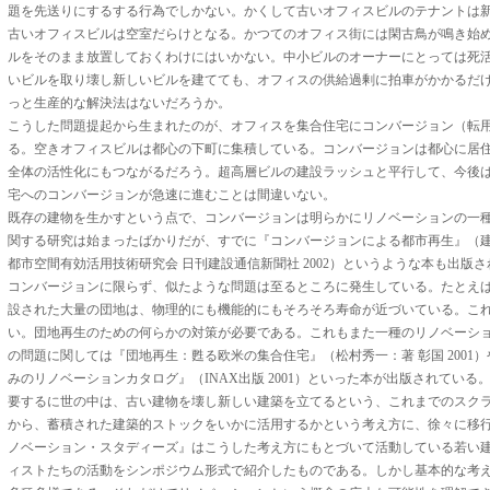
題を先送りにするする行為でしかない。かくして古いオフィスビルのテナントは
古いオフィスビルは空室だらけとなる。かつてのオフィス街には閑古鳥が鳴き始
ルをそのまま放置しておくわけにはいかない。中小ビルのオーナーにとっては死
いビルを取り壊し新しいビルを建てても、オフィスの供給過剰に拍車がかかるだ
っと生産的な解決法はないだろうか。
こうした問題提起から生まれたのが、オフィスを集合住宅にコンバージョン（転
る。空きオフィスビルは都心の下町に集積している。コンバージョンは都心に居
全体の活性化にもつながるだろう。超高層ビルの建設ラッシュと平行して、今後
宅へのコンバージョンが急速に進むことは間違いない。
既存の建物を生かすという点で、コンバージョンは明らかにリノベーションの一
関する研究は始まったばかりだが、すでに『コンバージョンによる都市再生』（
都市空間有効活用技術研究会 日刊建設通信新聞社 2002）というような本も出版
コンバージョンに限らず、似たような問題は至るところに発生している。たとえ
設された大量の団地は、物理的にも機能的にもそろそろ寿命が近づいている。こ
い。団地再生のための何らかの対策が必要である。これもまた一種のリノベーシ
の問題に関しては『団地再生：甦る欧米の集合住宅』（松村秀一：著 彰国 2001
みのリノベーションカタログ』（INAX出版 2001）といった本が出版されている
要するに世の中は、古い建物を壊し新しい建築を立てるという、これまでのスク
から、蓄積された建築的ストックをいかに活用するかという考え方に、徐々に移
ノベーション・スタディーズ』はこうした考え方にもとづいて活動している若い
ィストたちの活動をシンポジウム形式で紹介したものである。しかし基本的な考