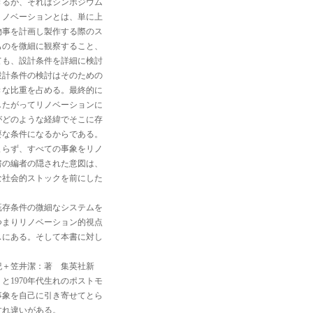
きるが、それはシンポジウム
リノベーションとは、単に上
物事を計画し製作する際のス
ものを微細に観察すること、
ても、設計条件を詳細に検討
設計条件の検討はそのための
きな比重を占める。最終的に
したがってリノベーションに
がどのような経緯でそこに存
要な条件になるからである。
まらず、すべての事象をリノ
書の編者の隠された意図は、
な社会的ストックを前にした
既存条件の微細なシステムを
つまりリノベーション的視点
スにある。そして本書に対し
紀＋笠井潔：著 集英社新
と1970年代生れのポストモ
事象を自己に引き寄せてとら
すれ違いがある。