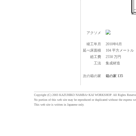
アクソメ
竣工年月
2010年6月
延べ床面積
104 平方メートル
総工費
2550 万円
工法
集成材造
次の箱の家
箱の家 135
Copyright (C) 2003 KAZUHIKO NAMBA+KAI WORKSHOP. All Rights Reserve
No portion of this web site may be reproduced or duplicated without the express wr
This web site is written in Japanese only.