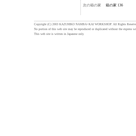
次の箱の家
箱の家 136
Copyright (C) 2003 KAZUHIKO NAMBA+KAI WORKSHOP. All Rights Reserve
No portion of this web site may be reproduced or duplicated without the express wr
This web site is written in Japanese only.