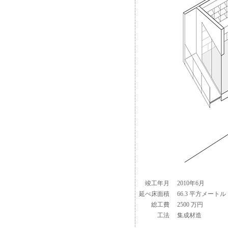
竣工年月
2010年6月
延べ床面積
66.3 平方メートル
総工費
2500 万円
工法
集成材造