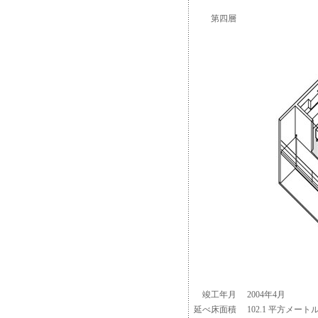
第四層
竣工年月
2004年4月
延べ床面積
102.1 平方メート