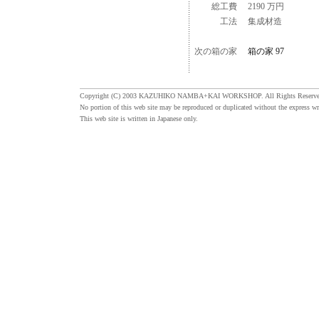
総工費
2190 万円
工法
集成材造
次の箱の家
箱の家 97
Copyright (C) 2003 KAZUHIKO NAMBA+KAI WORKSHOP. All Rights Reserve
No portion of this web site may be reproduced or duplicated without the express wr
This web site is written in Japanese only.