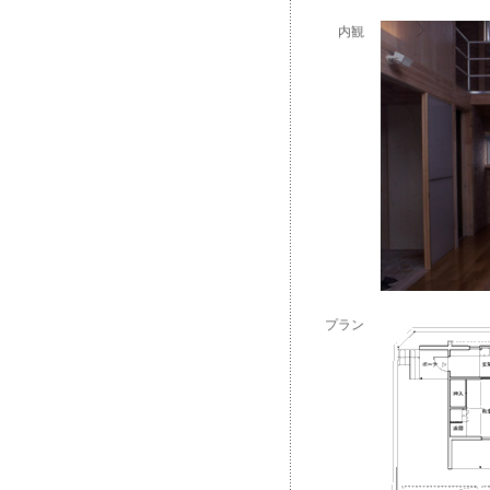
内観
プラン