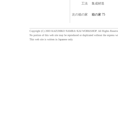
工法
集成材造
次の箱の家
箱の家 75
Copyright (C) 2003 KAZUHIKO NAMBA+KAI WORKSHOP. All Rights Reserve
No portion of this web site may be reproduced or duplicated without the express wr
This web site is written in Japanese only.