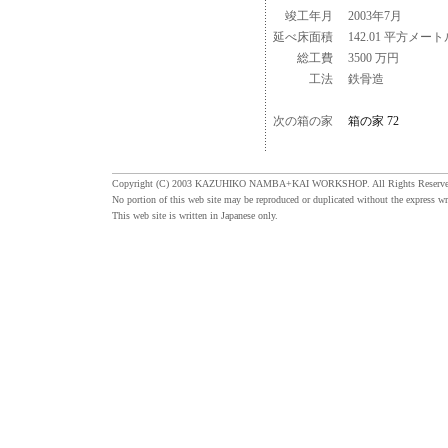
竣工年月
2003年7月
延べ床面積
142.01 平方メート
総工費
3500 万円
工法
鉄骨造
次の箱の家
箱の家 72
Copyright (C) 2003 KAZUHIKO NAMBA+KAI WORKSHOP. All Rights Reserve
No portion of this web site may be reproduced or duplicated without the express wr
This web site is written in Japanese only.