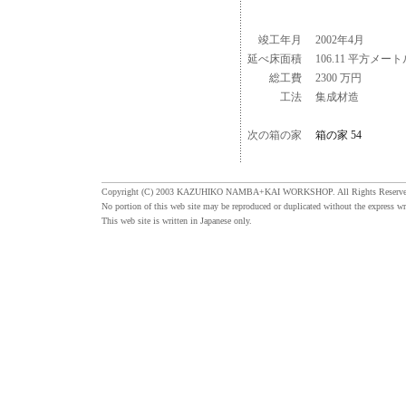
竣工年月
2002年4月
延べ床面積
106.11 平方メート
総工費
2300 万円
工法
集成材造
次の箱の家
箱の家 54
Copyright (C) 2003 KAZUHIKO NAMBA+KAI WORKSHOP. All Rights Reserve
No portion of this web site may be reproduced or duplicated without the express wr
This web site is written in Japanese only.