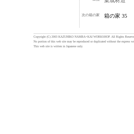
集成材造
次の箱の家
箱の家 35
Copyright (C) 2003 KAZUHIKO NAMBA+KAI WORKSHOP. All Rights Reserve
No portion of this web site may be reproduced or duplicated without the express wr
This web site is written in Japanese only.