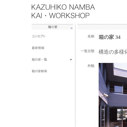
名称
箱の家 34
一覧分類
構造の多様
外観