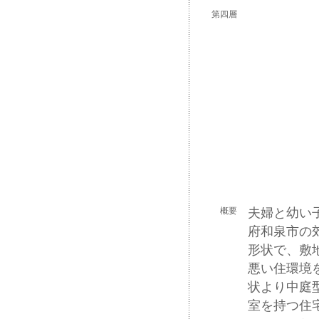
第四層
概要
夫婦と幼い
府和泉市の
形状で、敷
悪い住環境
状より中庭型
室を持つ住