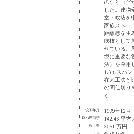
のひとつだ
した。建物
室・吹抜を
家族スペー
距離感を生
吹抜として
せている。
境に重要な
法）を採用し
1.8ｍスパ
在来工法と
の間仕切り
た。
竣工年月
1999年12月
延べ床面積
142.43 平
総工費
3061 万円
工法