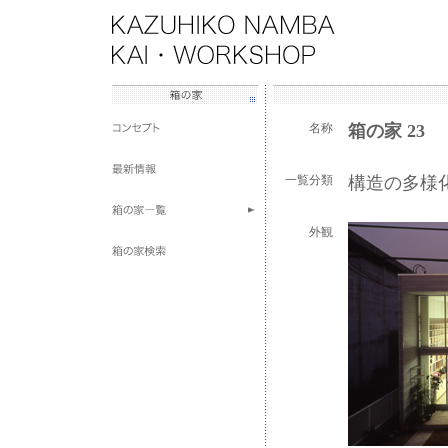
名称
箱の家 23
一覧分類
構造の多様
外観