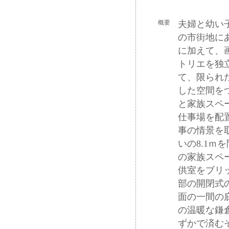
概要
夫婦と幼い
の市街地に
に加えて、
トリエを独
て、限られ
した空間を
と家族スペ
仕事場を配
事の情景を
いの8.1ｍ
の家族スペ
供室をブリ
部の開閉式
面の一間の
の温暖な鎌
ずかで済む