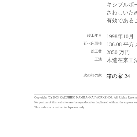
キシブルボ
さわしいた
有効である
竣工年月
1998年10月
延べ床面積
136.08 平
総工費
2850 万円
工法
木造在来工
次の箱の家
箱の家 24
Copyright (C) 2003 KAZUHIKO NAMBA+KAI WORKSHOP. All Rights Reserve
No portion of this web site may be reproduced or duplicated without the express wr
This web site is written in Japanese only.