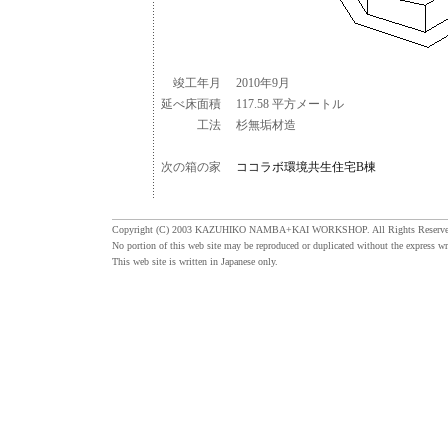
竣工年月
2010年9月
延べ床面積
117.58 平方メートル
工法
杉無垢材造
次の箱の家
ココラボ環境共生住宅B棟
Copyright (C) 2003 KAZUHIKO NAMBA+KAI WORKSHOP. All Rights Reserve
No portion of this web site may be reproduced or duplicated without the express wr
This web site is written in Japanese only.