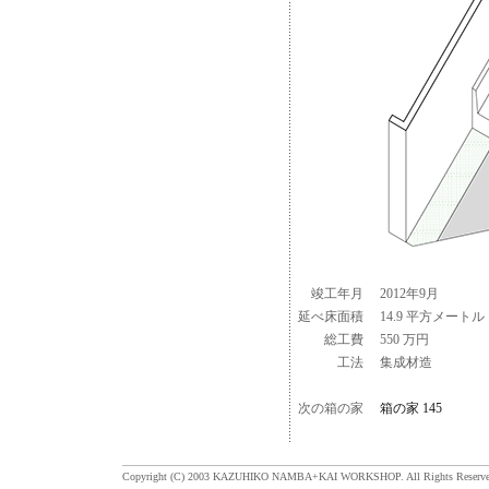
竣工年月
2012年9月
延べ床面積
14.9 平方メートル
総工費
550 万円
工法
集成材造
次の箱の家
箱の家 145
Copyright (C) 2003 KAZUHIKO NAMBA+KAI WORKSHOP. All Rights Reserve