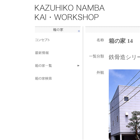
名称
箱の家 14
一覧分類
鉄骨造シリ
外観