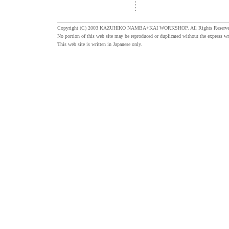
Copyright (C) 2003 KAZUHIKO NAMBA+KAI WORKSHOP. All Rights Reserve
No portion of this web site may be reproduced or duplicated without the express wr
This web site is written in Japanese only.