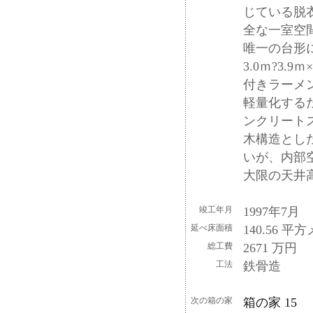
じている脱
全な一室空
唯一の台形に
3.0ｍ?3
付きラーメ
軽量化する
ンクリート
木構造とした
いが、内部
大限の天井
竣工年月
1997年7月
延べ床面積
140.56 平
総工費
2671 万円
工法
鉄骨造
次の箱の家
箱の家 15