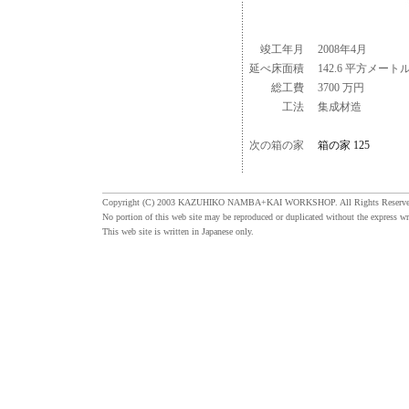
竣工年月
2008年4月
延べ床面積
142.6 平方メート
総工費
3700 万円
工法
集成材造
次の箱の家
箱の家 125
Copyright (C) 2003 KAZUHIKO NAMBA+KAI WORKSHOP. All Rights Reserve
No portion of this web site may be reproduced or duplicated without the express wr
This web site is written in Japanese only.