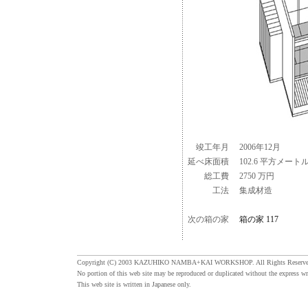
竣工年月
2006年12月
延べ床面積
102.6 平方メート
総工費
2750 万円
工法
集成材造
次の箱の家
箱の家 117
Copyright (C) 2003 KAZUHIKO NAMBA+KAI WORKSHOP. All Rights Reserve
No portion of this web site may be reproduced or duplicated without the express wr
This web site is written in Japanese only.