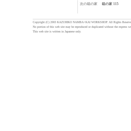
次の箱の家
箱の家 115
Copyright (C) 2003 KAZUHIKO NAMBA+KAI WORKSHOP. All Rights Reserve
No portion of this web site may be reproduced or duplicated without the express wr
This web site is written in Japanese only.