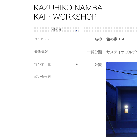
名称
箱の家 114
一覧分類
サステイナブルデ
外観