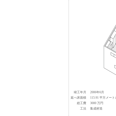
竣工年月
2006年6月
延べ床面積
115.91 平方メート
総工費
3000 万円
工法
集成材造